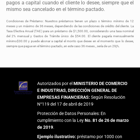
pagos a capital cuando el cliente lo desee, siempre que el
mismo sea cancelado en el término pactado.
Condiciones de Préstamo: Nuestros préstamos tienen un plazo o término mínimo de 12
meses y un máximo de 36 meses, dependiendo de las condiciones de crédito del cliente. La
Tasa Efectiva Anual (TAE) para un préstamo de $1,500.00, considerando una tasa nominal
del 2% mensual y Gastos de Trámite único de $54.00. El cliente pagaría mensualmente
mínimo$30.00 y puede abonar a capital el monto que desee en el momento que lo desee,
siempre que pague en el término pactado, en este caso 36 meses., sería de un 29j%.
Autorizados por el
MINISTERIO DE COMERCIO
E INDUSTRIAS, DIRECCIÓN GENERAL DE
EMPRESAS FINANCIERAS:
Según Resolución
N°119 del 17 de abril de 2019
Protección de Datos Personales: En
cumplimiento con la Ley
No. 81 de 26 de marzo
de 2019
.
Ejemplo ilustrativo:
préstamo por 1000 con