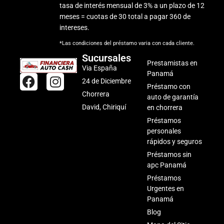
tasa de interés mensual de 3% a un plazo de 12
meses = cuotas de 30 total a pagar 360 de
intereses.
*Las condiciones del préstamo varia con cada cliente.
Sucursales
Prestamistas en
Via España
Panamá
F
I
24 de Diciembre
Préstamo con
a
n
Chorrera
auto de garantía
c
s
David, Chiriquí
en chorrera
e
t
Préstamos
b
a
personales
o
g
rápidos y seguros
o
r
Préstamos sin
k
a
apc Panamá
m
Préstamos
Urgentes en
Panamá
Blog