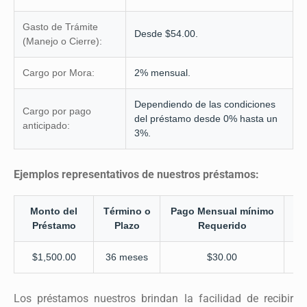
Gasto de Trámite
Desde $54.00.
(Manejo o Cierre):
Cargo por Mora:
2% mensual.
Dependiendo de las condiciones
Cargo por pago
del préstamo desde 0% hasta un
anticipado:
3%.
Ejemplos representativos de nuestros préstamos:
Monto del
Término o
Pago Mensual mínimo
T
Préstamo
Plazo
Requerido
I
$1,500.00
36 meses
$30.00
Los préstamos nuestros brindan la facilidad de recibir