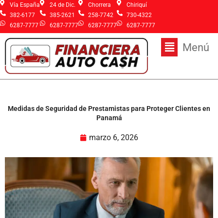
Ir
Vía España
24 de Dic.
Chorrera
Chiriquí
al
382-6177
385-2621
258-7742
730-4322
contenido
6287-7777
6287-7777
6287-7777
6287-7777
Main
Menú
Menu
Medidas de Seguridad de Prestamistas para Proteger Clientes en
Panamá
marzo 6, 2026