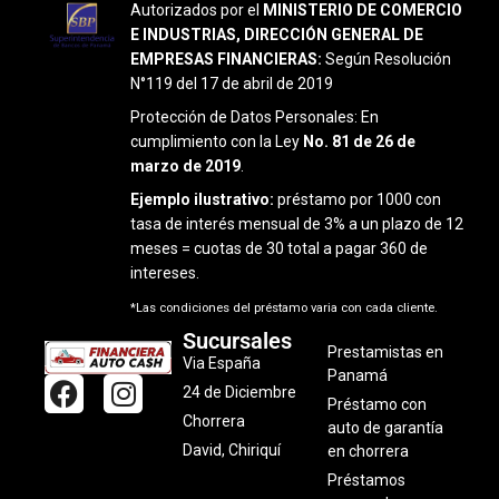
Autorizados por el
MINISTERIO DE COMERCIO
E INDUSTRIAS, DIRECCIÓN GENERAL DE
EMPRESAS FINANCIERAS:
Según Resolución
N°119 del 17 de abril de 2019
Protección de Datos Personales: En
cumplimiento con la Ley
No. 81 de 26 de
marzo de 2019
.
Ejemplo ilustrativo:
préstamo por 1000 con
tasa de interés mensual de 3% a un plazo de 12
meses = cuotas de 30 total a pagar 360 de
intereses.
*Las condiciones del préstamo varia con cada cliente.
Sucursales
Prestamistas en
Via España
Panamá
F
I
24 de Diciembre
Préstamo con
a
n
Chorrera
auto de garantía
c
s
David, Chiriquí
en chorrera
e
t
Préstamos
b
a