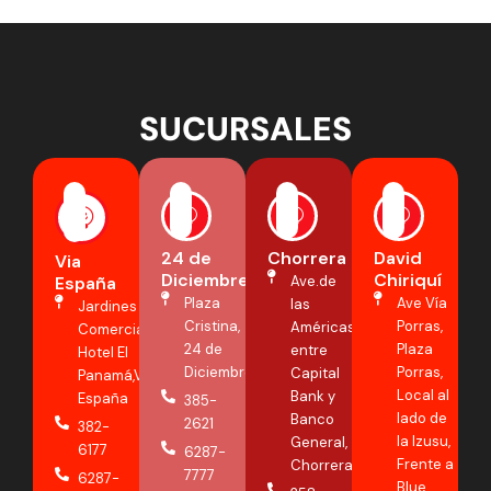
SUCURSALES
24 de
Chorrera
David
Via
Diciembre
Chiriquí
España
Ave.de
Plaza
Ave Vía
las
Jardines
Cristina,
Porras,
Américas,
Comerciales
24 de
Plaza
entre
Hotel El
Diciembre
Porras,
Capital
Panamá,Via
Local al
Bank y
España
385-
lado de
Banco
2621
382-
la Izusu,
General,
6177
6287-
Frente a
Chorrera
7777
6287-
Blue