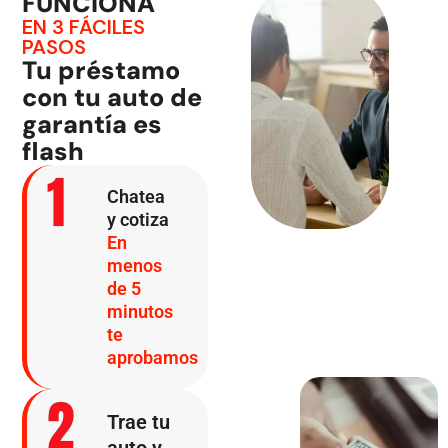
FUNCIONA
EN 3 FÁCILES
PASOS
Tu préstamo
con tu auto de
garantía es
flash
1
Chatea
y cotiza
En
menos
de 5
minutos
te
aprobamos
2
Trae tu