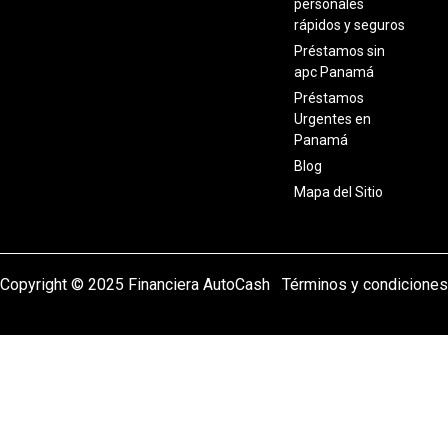
personales
o
g
rápidos y seguros
o
r
Préstamos sin
k
a
apc Panamá
m
Préstamos
Urgentes en
Panamá
Blog
Mapa del Sitio
Copyright © 2025 Financiera AutoCash
Términos y condiciones