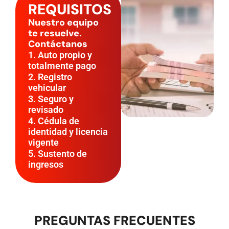
REQUISITOS
Nuestro equipo
te resuelve.
Contáctanos
1. Auto propio y
totalmente pago
2. Registro
vehicular
3. Seguro y
revisado
4. Cédula de
identidad y licencia
vigente
5. Sustento de
ingresos
PREGUNTAS FRECUENTES