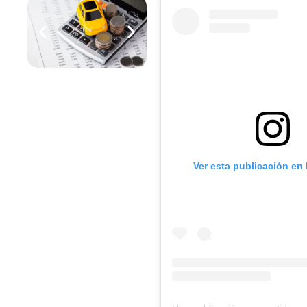
-
m
f
Ver esta publicación en