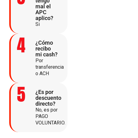
tengo
mal el
APC
aplico?
Si
4
¿Cómo
recibo
mi cash?
Por
transferencia
o ACH
5
¿Es por
descuento
directo?
No, es por
PAGO
VOLUNTARIO.