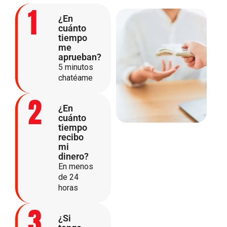
1
¿En
cuánto
tiempo
me
aprueban?
5 minutos
chatéame
2
¿En
cuánto
tiempo
recibo
mi
dinero?
En menos
de 24
horas
3
¿Si