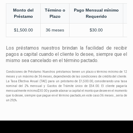
Monto del
Término o
Pago Mensual mínimo
T
Préstamo
Plazo
Requerido
I
$1,500.00
36 meses
$30.00
Los préstamos nuestros brindan la facilidad de recibir
pagos a capital cuando el cliente lo desee, siempre que el
mismo sea cancelado en el término pactado.
Condiciones de Préstamo: Nuestros préstamos tienen un plazo o término mínimo de 12
meses y un máximo de 36 meses, dependiendo de las condiciones de crédito del cliente.
La Tasa Efectiva Anual (TAE) para un préstamo de $1,500.00, considerando una tasa
nominal del 2% mensual y Gastos de Trámite único de $54.00. El cliente pagaría
mensualmente mínimo$30.00 y puede abonar a capital el monto que desee en el momento
que lo desee, siempre que pague en el término pactado, en este caso 36 meses., sería de
un 29j%.