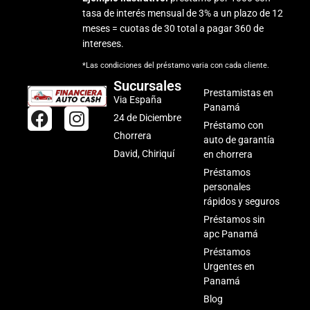
tasa de interés mensual de 3% a un plazo de 12
meses = cuotas de 30 total a pagar 360 de
intereses.
*Las condiciones del préstamo varia con cada cliente.
Sucursales
Prestamistas en
Via España
Panamá
F
I
24 de Diciembre
Préstamo con
a
n
Chorrera
auto de garantía
c
s
David, Chiriquí
en chorrera
e
t
Préstamos
b
a
personales
o
g
rápidos y seguros
o
r
Préstamos sin
k
a
apc Panamá
m
Préstamos
Urgentes en
Panamá
Blog