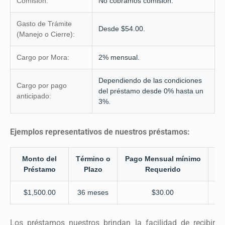
Comisión:
No cobramos comisión.
Gasto de Trámite
Desde $54.00.
(Manejo o Cierre):
Cargo por Mora:
2% mensual.
Dependiendo de las condiciones
Cargo por pago
del préstamo desde 0% hasta un
anticipado:
3%.
Ejemplos representativos de nuestros préstamos:
Monto del
Término o
Pago Mensual mínimo
T
Préstamo
Plazo
Requerido
I
$1,500.00
36 meses
$30.00
Los préstamos nuestros brindan la facilidad de recibir