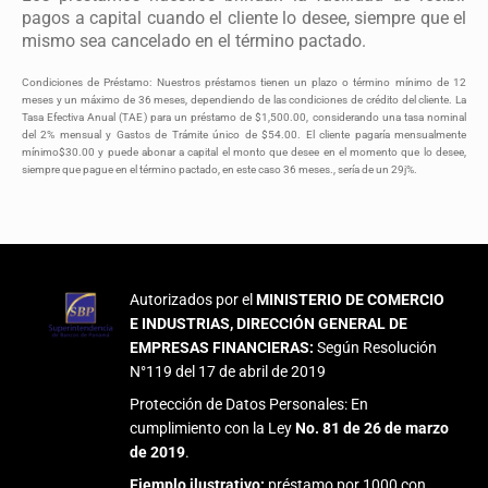
pagos a capital cuando el cliente lo desee, siempre que el
mismo sea cancelado en el término pactado.
Condiciones de Préstamo: Nuestros préstamos tienen un plazo o término mínimo de 12
meses y un máximo de 36 meses, dependiendo de las condiciones de crédito del cliente. La
Tasa Efectiva Anual (TAE) para un préstamo de $1,500.00, considerando una tasa nominal
del 2% mensual y Gastos de Trámite único de $54.00. El cliente pagaría mensualmente
mínimo$30.00 y puede abonar a capital el monto que desee en el momento que lo desee,
siempre que pague en el término pactado, en este caso 36 meses., sería de un 29j%.
Autorizados por el
MINISTERIO DE COMERCIO
E INDUSTRIAS, DIRECCIÓN GENERAL DE
EMPRESAS FINANCIERAS:
Según Resolución
N°119 del 17 de abril de 2019
Protección de Datos Personales: En
cumplimiento con la Ley
No. 81 de 26 de marzo
de 2019
.
Ejemplo ilustrativo:
préstamo por 1000 con