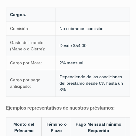
Cargos:
Comisión:
No cobramos comisión.
Gasto de Trámite
Desde $54.00.
(Manejo o Cierre):
Cargo por Mora:
2% mensual.
Dependiendo de las condiciones
Cargo por pago
del préstamo desde 0% hasta un
anticipado:
3%.
Ejemplos representativos de nuestros préstamos:
Monto del
Término o
Pago Mensual mínimo
T
Préstamo
Plazo
Requerido
I