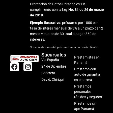
Protección de Datos Personales: En
cumplimiento con la Ley
No. 81 de 26 de marzo
de 2019
.
Ejemplo ilustrativo:
préstamo por 1000 con
tasa de interés mensual de 3% a un plazo de 12
meses = cuotas de 30 total a pagar 360 de
intereses.
*Las condiciones del préstamo varia con cada cliente.
Sucursales
Prestamistas en
Via España
Panamá
F
I
24 de Diciembre
Préstamo con
a
n
Chorrera
auto de garantía
c
s
David, Chiriquí
en chorrera
e
t
Préstamos
b
a
personales
o
g
rápidos y seguros
o
r
Préstamos sin
k
a
apc Panamá