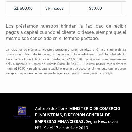
$1,500.00
36 meses
$30.00
Los préstamos nuestros brindan la facilidad de recibir
pagos a capital cuando el cliente lo desee, siempre que el
mismo sea cancelado en el término pactado.
Condiciones de Préstamo: Nuestros préstamos tienen un plazo o término mínimo de 12
meses y un máximo de 36 meses, dependiendo de las condiciones de crédito del cliente. La
Tasa Efectiva Anual (TAE) para un préstamo de $1,500.00, considerando una tasa nominal
del 2% mensual y Gastos de Trámite único de $54.00. El cliente pagaría mensualmente
mínimo$30.00 y puede abonar a capital el monto que desee en el momento que lo desee,
siempre que pague en el término pactado, en este caso 36 meses., sería de un 29j%.
Autorizados por el
MINISTERIO DE COMERCIO
E INDUSTRIAS, DIRECCIÓN GENERAL DE
EMPRESAS FINANCIERAS:
Según Resolución
N°119 del 17 de abril de 2019